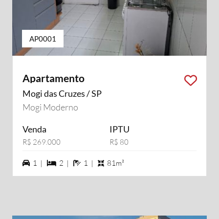
AP0001
Apartamento
Mogi das Cruzes / SP
Mogi Moderno
Venda
IPTU
R$ 269.000
R$ 80
1 vagas na garagem
2 dormiórios
1 banheiros
1 |
2 |
1 |
81m²