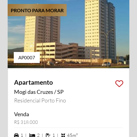
PRONTO PARA MORAR
AP0007
Apartamento
Mogi das Cruzes / SP
Residencial Porto Fino
Venda
R$ 318.000
1 vagas na garagem
2 dormiórios
1 banheiros
1 |
2 |
1 |
45m²