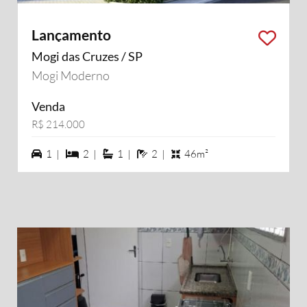
Lançamento
Mogi das Cruzes / SP
Mogi Moderno
Venda
R$ 214.000
1 vagas na garagem
2 dormiórios
1 suítes
2 banheiros
1 |
2 |
1 |
2 |
46m²