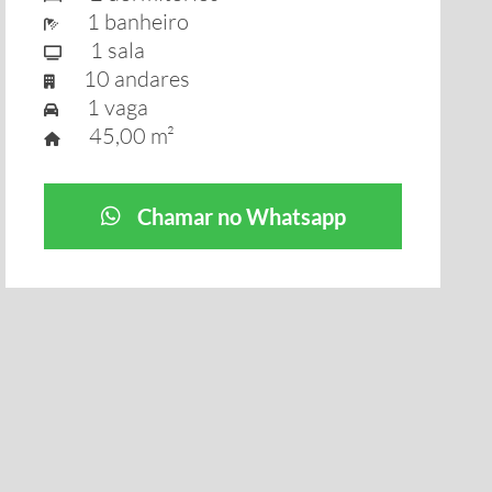
1 banheiro
1 sala
10 andares
1 vaga
45,00 m²
Chamar no Whatsapp