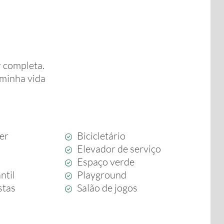
 completa.
minha vida
zer
Bicicletário
Elevador de serviço
Espaço verde
ntil
Playground
stas
Salão de jogos