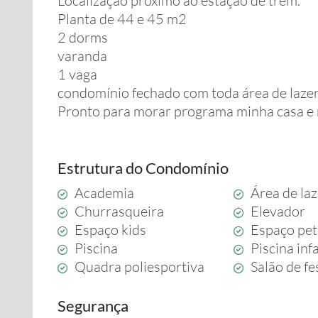
Localização próximo ao estação de trem.
Planta de 44 e 45 m2
2 dorms
varanda
1 vaga
condomínio fechado com toda área de lazer
Pronto para morar programa minha casa e 
Estrutura do Condomínio
Academia
Área de la
Churrasqueira
Elevador
Espaço kids
Espaço pet
Piscina
Piscina infa
Quadra poliesportiva
Salão de fe
Segurança