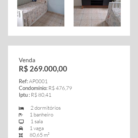
Venda
R$ 269.000,00
Ref:
AP0001
Condomínio:
R$ 476,79
Iptu :
R$ 80,41
2 dormitórios
1 banheiro
1 sala
1 vaga
80,65 m²