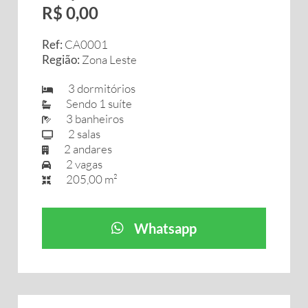
R$ 0,00
Ref:
CA0001
Região:
Zona Leste
3 dormitórios
Sendo 1 suíte
3 banheiros
2 salas
2 andares
2 vagas
205,00 m²
Whatsapp