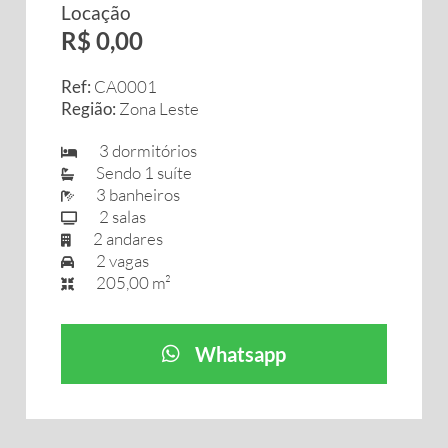
Locação
R$ 0,00
Ref:
CA0001
Região:
Zona Leste
3 dormitórios
Sendo 1 suíte
3 banheiros
2 salas
2 andares
2 vagas
205,00 m²
Whatsapp