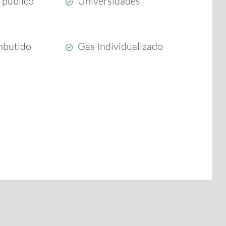
 público
Universidades
mbutido
Gás Individualizado