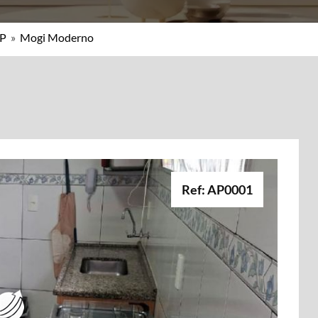
SP
»
Mogi Moderno
Ref: AP0001