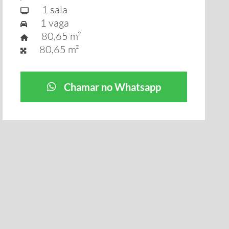
1 sala
1 vaga
80,65 m²
80,65 m²
Chamar no Whatsapp