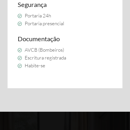
Segurança
Portaria 24h
Portaria presencial
Documentação
AVCB (Bombeiros)
Escritura registrada
Habite-se