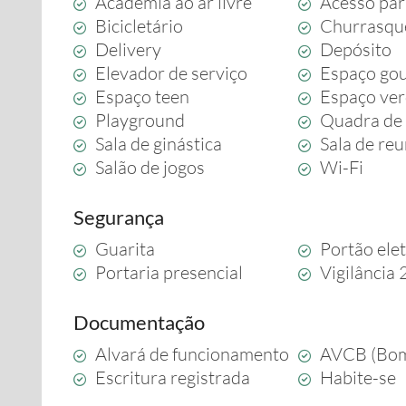
Academia ao ar livre
Acesso par
Bicicletário
Churrasqu
Delivery
Depósito
Elevador de serviço
Espaço go
Espaço teen
Espaço ve
Playground
Quadra de 
Sala de ginástica
Sala de re
Salão de jogos
Wi-Fi
Segurança
Guarita
Portão ele
Portaria presencial
Vigilância
Documentação
Alvará de funcionamento
AVCB (Bom
Escritura registrada
Habite-se