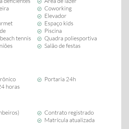
a deficientes
Área de lazer
eira
Coworking
Elevador
urmet
Espaço kids
rde
Piscina
beach tennis
Quadra poliesportiva
uniões
Salão de festas
trônico
Portaria 24h
 24 horas
beiros)
Contrato registrado
Matrícula atualizada