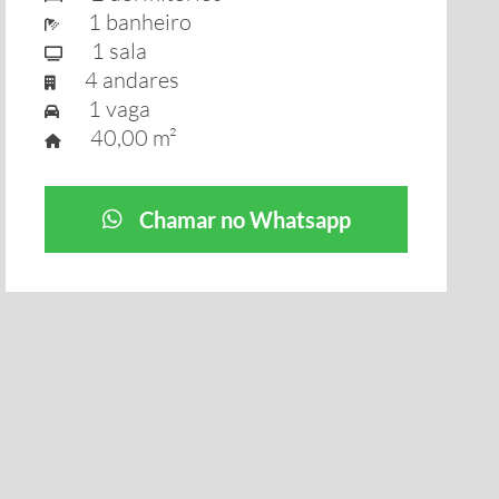
1 banheiro
1 sala
4 andares
1 vaga
40,00 m²
Chamar no Whatsapp