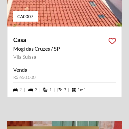
CA0007
Casa
Mogi das Cruzes / SP
Vila Suissa
Venda
R$ 650.000
2 vagas na garagem
3 dormiórios
1 suítes
3 banheiros
2 |
3 |
1 |
3 |
1m²